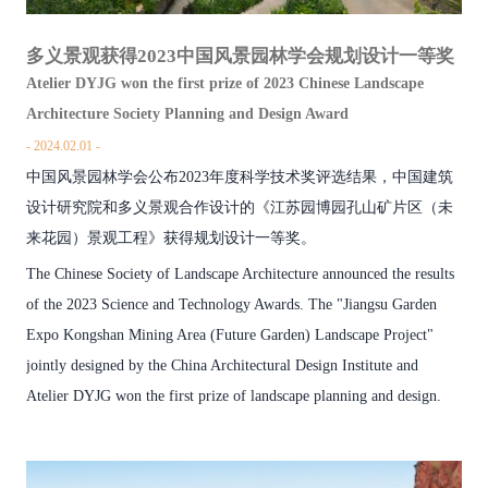
多义景观获得2023中国风景园林学会规划设计一等奖
Atelier DYJG won the first prize of 2023 Chinese Landscape
Architecture Society Planning and Design Award
2024.02.01
中国风景园林学会公布2023年度科学技术奖评选结果，中国建筑
设计研究院和多义景观合作设计的《江苏园博园孔山矿片区（未
来花园）景观工程》获得规划设计一等奖。
The Chinese Society of Landscape Architecture announced the results
of the 2023 Science and Technology Awards. The "Jiangsu Garden
Expo Kongshan Mining Area (Future Garden) Landscape Project"
jointly designed by the China Architectural Design Institute and
Atelier DYJG won the first prize of landscape planning and design.