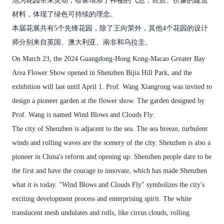
池为花园带来灵动，喷雾增添了神秘的气息，轻质、价廉的建造
材料，体现了绿色可持续的理念。
本届花展共有5个先锋花园，除了王向荣外，其他4个花园的设计
师分别来自英国、澳大利亚、南非和乌拉圭。
On March 23, the 2024 Guangdong-Hong Kong-Macao Greater Bay
Area Flower Show opened in Shenzhen Bijia Hill Park, and the
exhibition will last until April 1. Prof. Wang Xiangrong was invited to
design a pioneer garden at the flower show. The garden designed by
Prof. Wang is named Wind Blows and Clouds Fly.
The city of Shenzhen is adjacent to the sea. The sea breeze, turbulent
winds and rolling waves are the scenery of the city. Shenzhen is also a
pioneer in China's reform and opening up. Shenzhen people dare to be
the first and have the courage to innovate, which has made Shenzhen
what it is today. "Wind Blows and Clouds Fly" symbolizes the city's
exciting development process and enterprising spirit. The white
translucent mesh undulates and rolls, like cirrus clouds, rolling